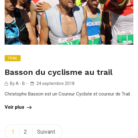
TRAIL
Basson du cyclisme au trail
By A - B -
24 septembre 2018
Christophe Basson est un Coureur Cycliste et coureur de Trail .
Voir plus
Navigation
1
2
Suivant