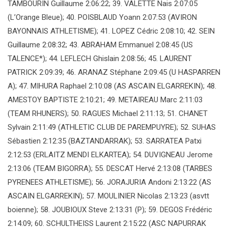
TAMBOURIN Guillaume 2:06:22; 39. VALETTE Nais 2:07:05
(L’Orange Bleue); 40. POISBLAUD Yoann 2:07:53 (AVIRON
BAYONNAIS ATHLETISME); 41. LOPEZ Cédric 2:08:10; 42. SEIN
Guillaume 2:08:32; 43. ABRAHAM Emmanuel 2:08:45 (US
TALENCE*); 44. LEFLECH Ghislain 2:08:56; 45. LAURENT
PATRICK 2:09:39; 46. ARANAZ Stéphane 2:09:45 (U HASPARREN
A); 47. MIHURA Raphael 2:10:08 (AS ASCAIN ELGARREKIN); 48.
AMESTOY BAPTISTE 2:10:21; 49. METAIREAU Marc 2:11:03
(TEAM RHUNERS); 50. RAGUES Michael 2:11:13; 51. CHANET
Sylvain 2:11:49 (ATHLETIC CLUB DE PAREMPUYRE); 52. SUHAS
Sébastien 2:12:35 (BAZTANDARRAK); 53. SARRATEA Patxi
2:12:53 (ERLAITZ MENDI ELKARTEA); 54. DUVIGNEAU Jerome
2:13:06 (TEAM BIGORRA); 55. DESCAT Hervé 2:13:08 (TARBES
PYRENEES ATHLETISME); 56. JORAJURIA Andoni 2:13:22 (AS
ASCAIN ELGARREKIN); 57. MOULINIER Nicolas 2:13:23 (asvtt
boienne); 58. JOUBIOUX Steve 2:13:31 (P); 59. DEGOS Frédéric
2:14:09; 60. SCHULTHEISS Laurent 2:15:22 (ASC NAPURRAK