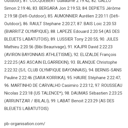
Outdoor); 81. COCQUEBERT Guillaume 2:19:42; 82. GALLO
Simon 2:19:46; 83. BERGARA Jon 2:19:53; 84. DEPIETS Jérôme
2:19:58 (Défi-Outdoor); 85. AUMONNIER Aurélien 2:20:11 (Défi-
Outdoor); 86. RAULT Stephane 2:20:27; 87. BAIS Loic 2:20:53
(BIARRITZ OLYMPIQUE); 88. LAPEZE Edouard 2:20:54 (AS DES
BLEUETS LABATUTOIS); 89. LUSSIER Tony 2:20:55; 90. JULES
Mathieu 2:20:56 (Bibi Beaurivage); 91. KAJPR David 2:22:23
(AVIRON BAYONNAIS ATHLETISME); 92. ELIZALDE François
2:22:25 (AS ASCAIN ELGARREKIN); 93. BLANQUE Christophe
2:22:32 (S/L CLUB OLYMPIQUE BAYONNAIS); 94. BERNIS-SANS
Pauline 2:22:46 (SARA KORRIKA); 95. HAURE Stéphane 2:22:47;
96. MARTINHO DE CARVALHO Casimiro 2:23:12; 97. ROUSSEAU
Nicolas 2:23:18 (US TALENCE*); 98. DAUMAS Sébastien 2:23:25
(ARRUNTZAR / IBILALI); 99. LABAT Benoit 2:23:29 (AS DES
BLEUETS LABATUTOIS)
pb-organisation.com/