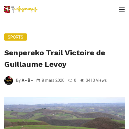
SPORTS
Senpereko Trail Victoire de
Guillaume Levoy
By
A - B -
8 mars 2020
0
3413 Views