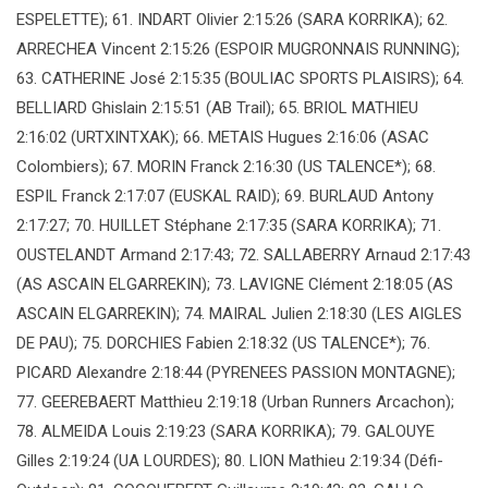
ESPELETTE); 61. INDART Olivier 2:15:26 (SARA KORRIKA); 62.
ARRECHEA Vincent 2:15:26 (ESPOIR MUGRONNAIS RUNNING);
63. CATHERINE José 2:15:35 (BOULIAC SPORTS PLAISIRS); 64.
BELLIARD Ghislain 2:15:51 (AB Trail); 65. BRIOL MATHIEU
2:16:02 (URTXINTXAK); 66. METAIS Hugues 2:16:06 (ASAC
Colombiers); 67. MORIN Franck 2:16:30 (US TALENCE*); 68.
ESPIL Franck 2:17:07 (EUSKAL RAID); 69. BURLAUD Antony
2:17:27; 70. HUILLET Stéphane 2:17:35 (SARA KORRIKA); 71.
OUSTELANDT Armand 2:17:43; 72. SALLABERRY Arnaud 2:17:43
(AS ASCAIN ELGARREKIN); 73. LAVIGNE Clément 2:18:05 (AS
ASCAIN ELGARREKIN); 74. MAIRAL Julien 2:18:30 (LES AIGLES
DE PAU); 75. DORCHIES Fabien 2:18:32 (US TALENCE*); 76.
PICARD Alexandre 2:18:44 (PYRENEES PASSION MONTAGNE);
77. GEEREBAERT Matthieu 2:19:18 (Urban Runners Arcachon);
78. ALMEIDA Louis 2:19:23 (SARA KORRIKA); 79. GALOUYE
Gilles 2:19:24 (UA LOURDES); 80. LION Mathieu 2:19:34 (Défi-