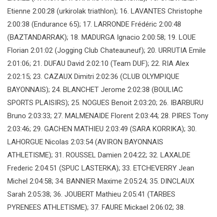
Etienne 2:00:28 (urkirolak triathlon); 16. LAVANTES Christophe
2:00:38 (Endurance 65); 17. LARRONDE Frédéric 2:00:48
(BAZTANDARRAK); 18. MADURGA Ignacio 2:00:58; 19. LOUE
Florian 2:01:02 (Jogging Club Chateauneuf); 20. URRUTIA Emile
2:01:06; 21. DUFAU David 2:02:10 (Team DUF); 22. RIA Alex
2:02:15; 23. CAZAUX Dimitri 2:02:36 (CLUB OLYMPIQUE
BAYONNAIS); 24. BLANCHET Jerome 2:02:38 (BOULIAC
SPORTS PLAISIRS); 25. NOGUES Benoit 2:03:20; 26. IBARBURU
Bruno 2:03:33; 27. MALMENAIDE Florent 2:03:44; 28. PIRES Tony
2:03:46; 29. GACHEN MATHIEU 2:03:49 (SARA KORRIKA); 30.
LAHORGUE Nicolas 2:03:54 (AVIRON BAYONNAIS
ATHLETISME); 31. ROUSSEL Damien 2:04:22; 32. LAXALDE
Frederic 2:04:51 (SPUC LASTERKA); 33. ETCHEVERRY Jean
Michel 2:04:58; 34. BANNIER Maxime 2:05:24; 35. DINCLAUX
Sarah 2:05:38; 36. JOUBERT Mathieu 2:05:41 (TARBES
PYRENEES ATHLETISME); 37. FAURE Mickael 2:06:02; 38.