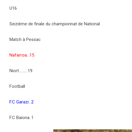
U16
Seizième de finale du championnat de National
Match à Pessac
Nafarroa…15
Niort……….19
Football
F.C Garazi…2
F.C Baiona..1