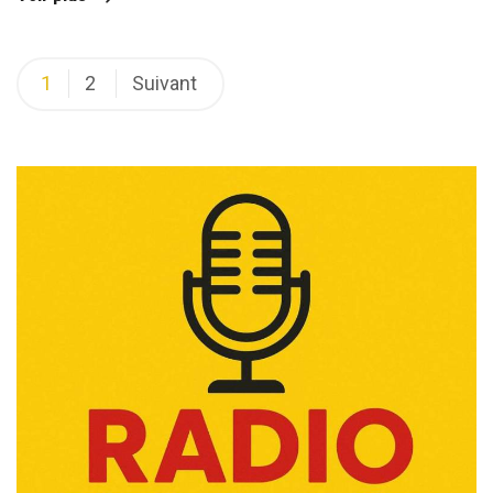
Navigation
1
2
Suivant
des
articles