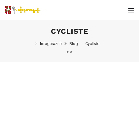
CYCLISTE
Infogarazi.fr
Blog
Cycliste
A - B -
11 février 2018
>
>
Romain Campistrou