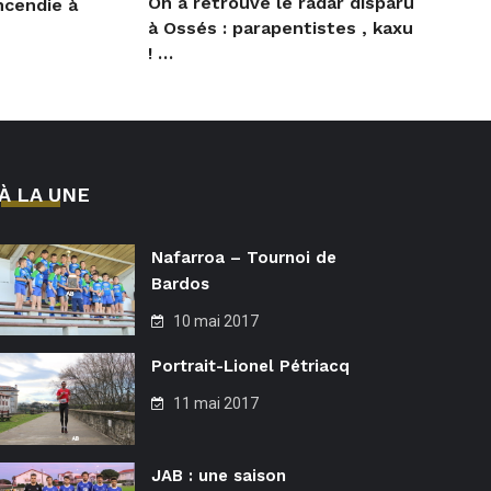
On a retrouvé le radar disparu
ncendie à
à Ossés : parapentistes , kaxu
! …
À LA UNE
Nafarroa – Tournoi de
Bardos
10 mai 2017
Portrait-Lionel Pétriacq
11 mai 2017
JAB : une saison