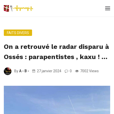
FAITS DIVERS
On a retrouvé le radar disparu à
Ossés : parapentistes , kaxu ! …
By
A - B -
27 janvier 2024
0
7002 Views