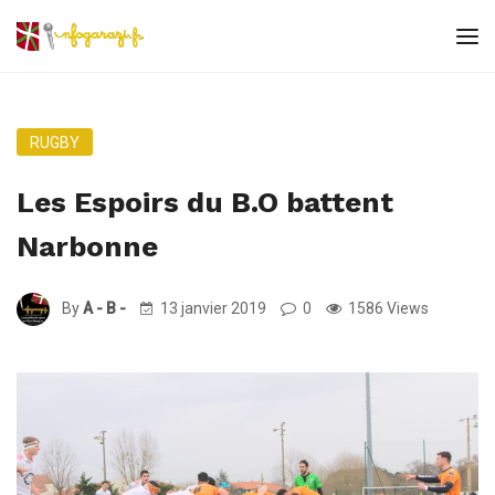
RUGBY
Les Espoirs du B.O battent
Narbonne
By
A - B -
13 janvier 2019
0
1586 Views