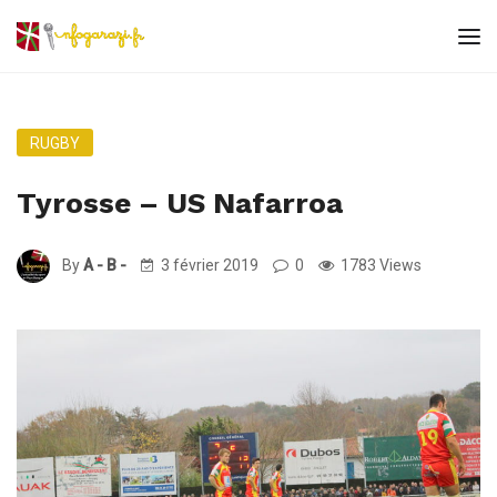
RUGBY
Tyrosse – US Nafarroa
By
A - B -
3 février 2019
0
1783 Views