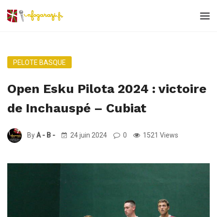
PELOTE BASQUE
Open Esku Pilota 2024 : victoire
de Inchauspé – Cubiat
By
A - B -
24 juin 2024
0
1521 Views