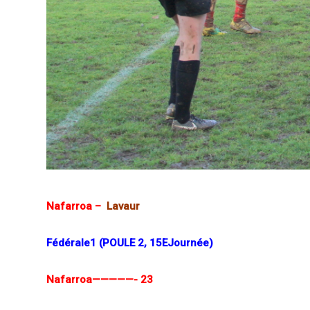
Nafarroa –
Lavaur
Fédérale1 (POULE 2, 15EJournée)
Nafarroa—————- 23