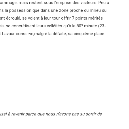
s dommage, mais restent sous l’emprise des visiteurs. Peu à
dans la possession que dans une zone proche du milieu du
t écroulé, se voient à leur tour offrir 7 points mérités
e
is ne concrétisent leurs velléités qu’à la 80
minute (23-
et Lavaur conserve,malgré la défaite, sa cinquième place.
ssi à revenir parce que nous n’avons pas su sortir de