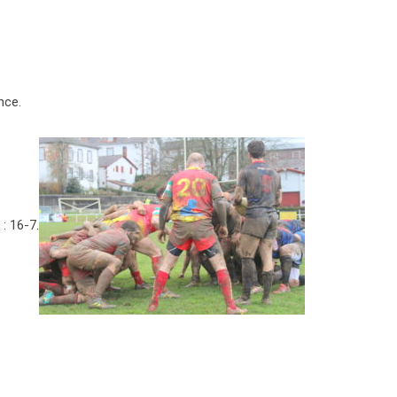
nce.
: 16-7.