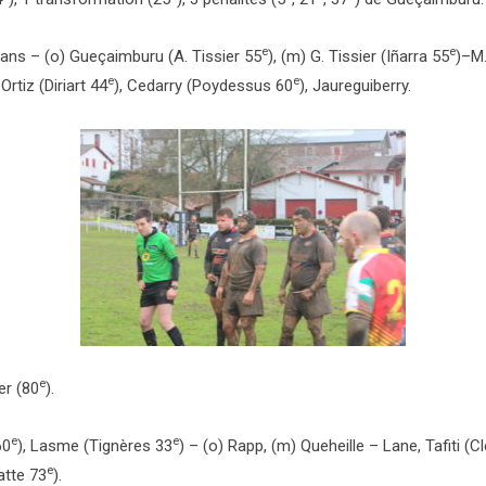
e
e
scans – (o) Gueçaimburu (A. Tissier 55
), (m) G. Tissier (Iñarra 55
)–M.
e
e
Ortiz (Diriart 44
), Cedarry (Poydessus 60
), Jaureguiberry.
e
er (80
).
e
e
60
), Lasme (Tignères 33
) – (o) Rapp, (m) Queheille – Lane, Tafiti (
e
atte 73
).