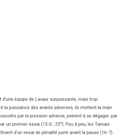
out d’une équipe de Lavaur surpuissante, mais trop
ré la puissance des avants adverses, ils mettent la main
oussolés par la pression adverse, peinent à se dégager, par
e
ar un premier essai (13-0 ; 25
). Peu à peu, les Tarnais
icient d’un essai de pénalité juste avant la pause (16-7).