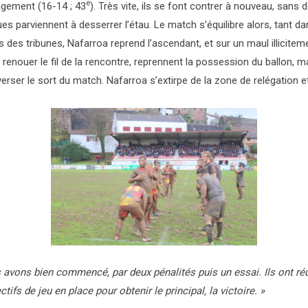
e
gagement (16-14 ; 43
). Très vite, ils se font contrer à nouveau, san
es parviennent à desserrer l’étau. Le match s’équilibre alors, tant 
es tribunes, Nafarroa reprend l’ascendant, et sur un maul illicitemen
e renouer le fil de la rencontre, reprennent la possession du ballon, ma
verser le sort du match. Nafarroa s’extirpe de la zone de relégation 
avons bien commencé, par deux pénalités puis un essai. Ils ont réu
fs de jeu en place pour obtenir le principal, la victoire. »