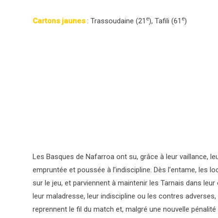
e
e
Cartons jaunes
: Trassoudaine (21
), Tafili (61
)
Les Basques de Nafarroa ont su, grâce à leur vaillance, leu
empruntée et poussée à l’indiscipline. Dès l’entame, les l
sur le jeu, et parviennent à maintenir les Tarnais dans le
leur maladresse, leur indiscipline ou les contres adverses
reprennent le fil du match et, malgré une nouvelle pénalité