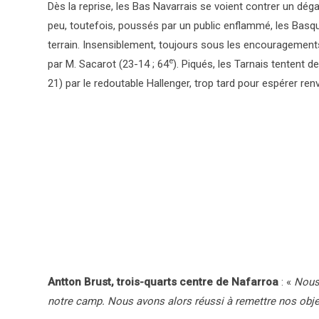
Dès la reprise, les Bas Navarrais se voient contrer un dé
peu, toutefois, poussés par un public enflammé, les Basqu
terrain. Insensiblement, toujours sous les encouragements d
e
par M. Sacarot (23-14 ; 64
). Piqués, les Tarnais tentent d
21) par le redoutable Hallenger, trop tard pour espérer ren
Antton Brust, trois-quarts centre de Nafarroa
: «
Nous 
notre camp. Nous avons alors réussi à remettre nos objecti