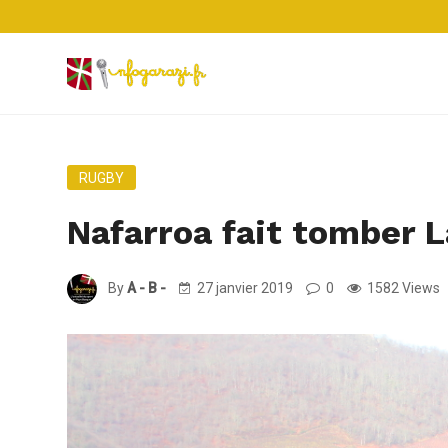
RUGBY
Nafarroa fait tomber 
By
A - B -
27 janvier 2019
0
1582 Views