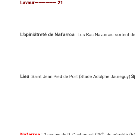
Lavaur—————— 21
L’opiniâtreté de Nafarroa
: Les Bas Navarrais sortent d
Lieu :
Saint Jean Pied de Port (Stade Adolphe Jauréguy).
S
e
Nafarroa
:
2 essais de R. Cachenaut (25
), de pénalité (6