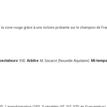
e la zone rouge grâce à une victoire probante sur le champion de Fra
pectateurs
:950.
Arbitre
:M. Sacarot (Nouvelle Aquitaine).
Mi-temps
e
e
e
e
e
4
), 1 transformation (25
), 3 pénalités (5
, 21
, 37
) de Gueçaimburu.