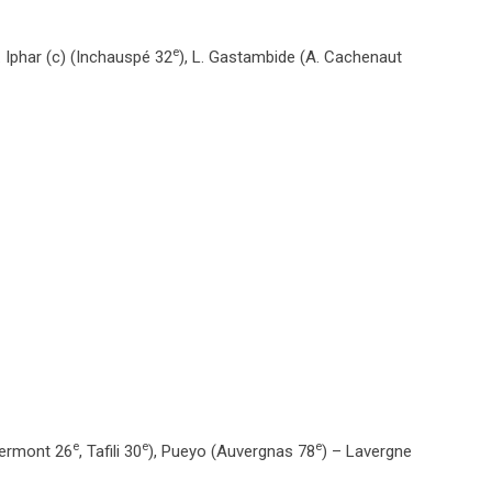
e
 Iphar (c) (Inchauspé 32
), L. Gastambide (A. Cachenaut
e
e
e
Clermont 26
, Tafili 30
), Pueyo (Auvergnas 78
) – Lavergne