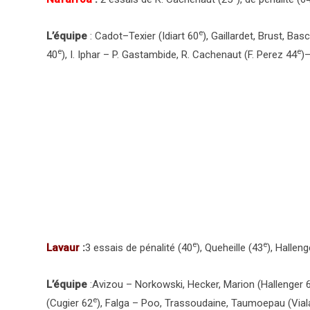
e
L’équipe
: Cadot–Texier (Idiart 60
), Gaillardet, Brust, Ba
e
e
40
), I. Iphar – P. Gastambide, R. Cachenaut (F. Perez 44
)–
e
e
Lavaur
:
3 essais de pénalité (40
), Queheille (43
), Halleng
L’équipe
:Avizou – Norkowski, Hecker, Marion (Hallenger 
e
(Cugier 62
), Falga – Poo, Trassoudaine, Taumoepau (Vial