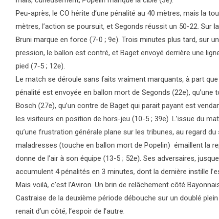
mais, curieusement, Popelin manque la cible (3e).
Peu-après, le CO hérite d’une pénalité au 40 mètres, mais la to
mètres, l’action se poursuit, et Segonds réussit un 50-22. Sur la
Bruni marque en force (7-0 ; 9e). Trois minutes plus tard, su
pression, le ballon est contré, et Baget envoyé derrière une lign
pied (7-5 ; 12e).
Le match se déroule sans faits vraiment marquants, à part que l
pénalité est envoyée en ballon mort de Segonds (22e), qu’une 
Bosch (27e), qu’un contre de Baget qui parait payant est venda
les visiteurs en position de hors-jeu (10-5 ; 39e). L’issue du mat
qu’une frustration générale plane sur les tribunes, au regard d
maladresses (touche en ballon mort de Popelin) émaillent la rep
donne de l’air à son équipe (13-5 ; 52e). Ses adversaires, jusqu
accumulent 4 pénalités en 3 minutes, dont la dernière instille l
Mais voilà, c’est l’Aviron. Un brin de relâchement côté Bayonnais
Castraise de la deuxième période débouche sur un doublé plein 
renait d’un côté, l’espoir de l’autre.