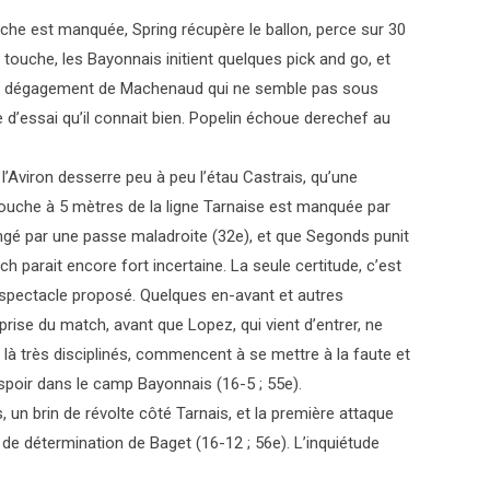
uche est manquée, Spring récupère le ballon, perce sur 30
 touche, les Bayonnais initient quelques pick and go, et
r un dégagement de Machenaud qui ne semble pas sous
e d’essai qu’il connait bien. Popelin échoue derechef au
’Aviron desserre peu à peu l’étau Castrais, qu’une
touche à 5 mètres de la ligne Tarnaise est manquée par
ngé par une passe maladroite (32e), et que Segonds punit
ch parait encore fort incertaine. La seule certitude, c’est
u spectacle proposé. Quelques en-avant et autres
rise du match, avant que Lopez, qui vient d’entrer, ne
e là très disciplinés, commencent à se mettre à la faute et
’espoir dans le camp Bayonnais (16-5 ; 55e).
, un brin de révolte côté Tarnais, et la première attaque
de détermination de Baget (16-12 ; 56e). L’inquiétude