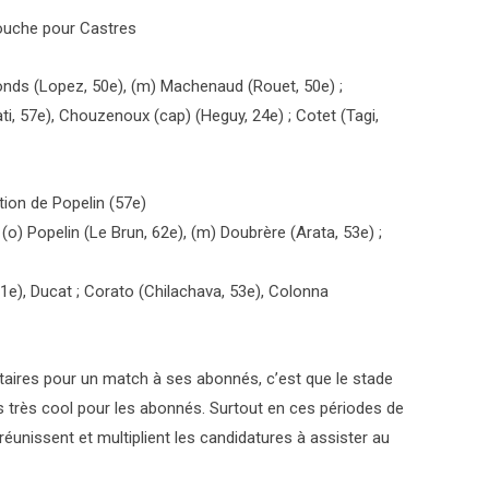
ouche pour Castres
Segonds (Lopez, 50e), (m) Machenaud (Rouet, 50e) ;
ti, 57e), Chouzenoux (cap) (Heguy, 24e) ; Cotet (Tagi,
tion de Popelin (57e)
; (o) Popelin (Le Brun, 62e), (m) Doubrère (Arata, 53e) ;
61e), Ducat ; Corato (Chilachava, 53e), Colonna
aires pour un match à ses abonnés, c’est que le stade
s très cool pour les abonnés. Surtout en ces périodes de
unissent et multiplient les candidatures à assister au