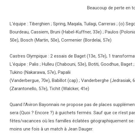
Beaucoup de perte en t
L’équipe : Tiberghien ; Spring, Maqala, Tuilagi, Carreras ; (o) 
Bourdeau, Cassiem, Bruni (Habel-Kuffner, 33e) ; Paulos (Polonia
50e), Bosch (Martin, 50e), Cormenier (Bordelai, 57e)
Castres Olympique : 2 essais de Baget (13e, 57e), 1 transforma
L’équipe : Palis ; Hulleu (Chabouni, 53e), Botiti, Goodhue, Baget 
Tukino (Nakarawa, 57e), Papalii
(Vanderbergue, 70e), Babillot (cap) ; Vanderberghe (Jedrasiak, 
(Zarantonello, 57e), Tichit (Walcker, 41e)
Quand l’Aviron Bayonnais ne propose pas de places supplément
sera (Quoi ? Encore ?) à guichets fermés. Sauf que ce n’est pa
fêtes/vacances où les familles éclatées géographiquement se ré
moins une fois à un match à Jean Dauger.