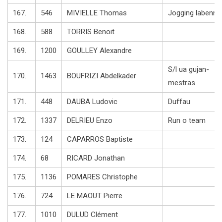
167.
546
MIVIELLE Thomas
Jogging labenne
168.
588
TORRIS Benoit
169.
1200
GOULLEY Alexandre
S/l ua gujan-
170.
1463
BOUFRIZI Abdelkader
mestras
171.
448
DAUBA Ludovic
Duffau
172.
1337
DELRIEU Enzo
Run o team
173.
124
CAPARROS Baptiste
174.
68
RICARD Jonathan
175.
1136
POMARES Christophe
176.
724
LE MAOUT Pierre
177.
1010
DULUD Clément