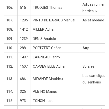
Adidas runners
106.
515
TRUQUES Thomas
bordeaux
107.
1295
PINTO DE BARROS Manuel
As st medard
108.
1412
VILLER Adrien
109.
1239
DENIS Anatole
110.
288
PORTZERT Océan
Atrp
111.
1497
LAIGNEAU Fanny
112.
1507
CAPDEVIELLE Adrien
Sc ares
Les cameligues
113.
686
MIRANDE Matthieu
du senhans
114.
325
ALBINO Marius
115.
973
TONON Lucas