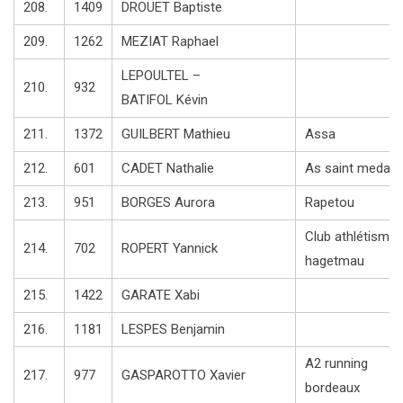
208.
1409
DROUET Baptiste
209.
1262
MEZIAT Raphael
LEPOULTEL –
210.
932
BATIFOL Kévin
211.
1372
GUILBERT Mathieu
Assa
212.
601
CADET Nathalie
As saint medard
213.
951
BORGES Aurora
Rapetou
Club athlétisme
214.
702
ROPERT Yannick
hagetmau
215.
1422
GARATE Xabi
216.
1181
LESPES Benjamin
A2 running
217.
977
GASPAROTTO Xavier
bordeaux