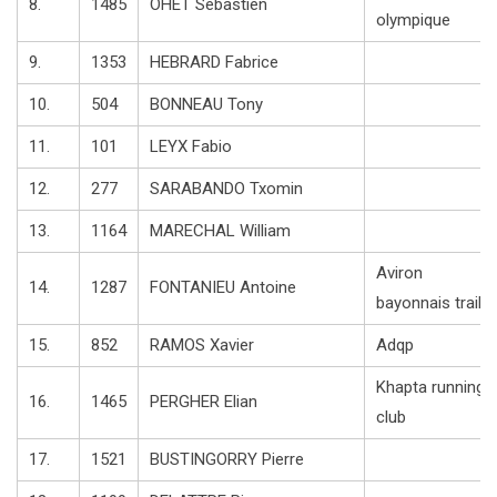
8.
1485
OHET Sebastien
olympique
9.
1353
HEBRARD Fabrice
10.
504
BONNEAU Tony
11.
101
LEYX Fabio
12.
277
SARABANDO Txomin
13.
1164
MARECHAL William
Aviron
14.
1287
FONTANIEU Antoine
bayonnais trail
15.
852
RAMOS Xavier
Adqp
Khapta running
16.
1465
PERGHER Elian
club
17.
1521
BUSTINGORRY Pierre