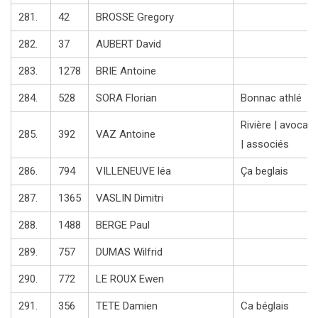
281.
42
BROSSE Gregory
282.
37
AUBERT David
283.
1278
BRIE Antoine
284.
528
SORA Florian
Bonnac athlé
Rivière | avocats
285.
392
VAZ Antoine
| associés
286.
794
VILLENEUVE léa
Ça beglais
287.
1365
VASLIN Dimitri
288.
1488
BERGE Paul
289.
757
DUMAS Wilfrid
290.
772
LE ROUX Ewen
291.
356
TETE Damien
Ca béglais