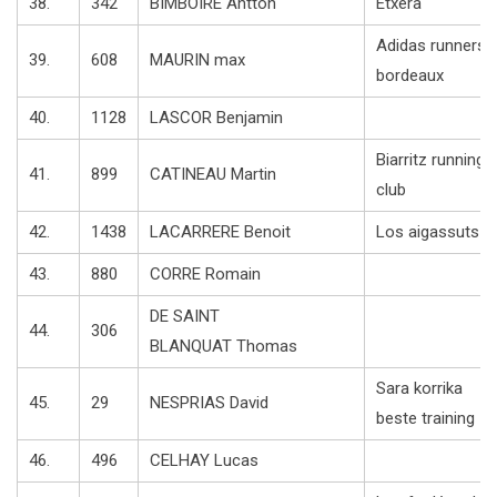
38.
342
BIMBOIRE Antton
Etxera
Adidas runners
39.
608
MAURIN max
bordeaux
40.
1128
LASCOR Benjamin
Biarritz running
41.
899
CATINEAU Martin
club
42.
1438
LACARRERE Benoit
Los aigassuts
43.
880
CORRE Romain
DE SAINT
44.
306
BLANQUAT Thomas
Sara korrika
45.
29
NESPRIAS David
beste training
46.
496
CELHAY Lucas