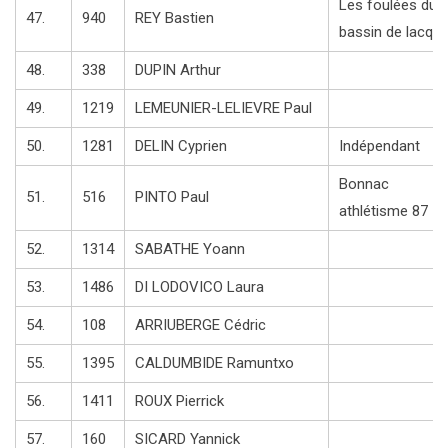
Les foulées du
47.
940
REY Bastien
bassin de lacq
48.
338
DUPIN Arthur
49.
1219
LEMEUNIER-LELIEVRE Paul
50.
1281
DELIN Cyprien
Indépendant
Bonnac
51.
516
PINTO Paul
athlétisme 87
52.
1314
SABATHE Yoann
53.
1486
DI LODOVICO Laura
54.
108
ARRIUBERGE Cédric
55.
1395
CALDUMBIDE Ramuntxo
56.
1411
ROUX Pierrick
57.
160
SICARD Yannick