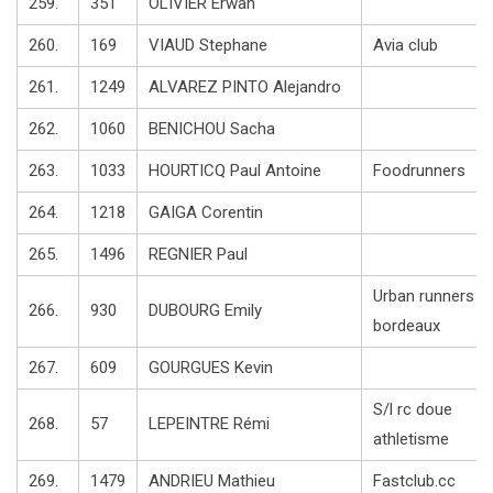
259.
351
OLIVIER Erwan
260.
169
VIAUD Stephane
Avia club
261.
1249
ALVAREZ PINTO Alejandro
262.
1060
BENICHOU Sacha
263.
1033
HOURTICQ Paul Antoine
Foodrunners
264.
1218
GAIGA Corentin
265.
1496
REGNIER Paul
Urban runners
266.
930
DUBOURG Emily
bordeaux
267.
609
GOURGUES Kevin
S/l rc doue
268.
57
LEPEINTRE Rémi
athletisme
269.
1479
ANDRIEU Mathieu
Fastclub.cc