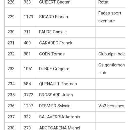
228.
933
GUIBERT Gaetan
Rctat
Fadas sport
229.
1173
SICARD Florian
aventure
230.
711
FAURE Camille
231.
400
CARADEC Franck
232.
981
COEN Tomas
Club alpin belge
Gs gentlemen
233.
1051
DUBRE Grégoire
club
234.
684
QUENAULT Thomas
235.
3772
BROSSARD Julien
236.
1297
DESMIER Sylvain
Vo2 bessines
237.
332
SALAVERRIA Antonin
238.
270
AROTCARENA Michel