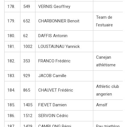
178.
549
VERNIS Geoffrey
Team de
179.
652
CHARBONNIER Benoit
l’estuaire
180.
62
DAFFIS Antonin
181.
1002
LOUSTAUNAU Yannick
Canejan
182.
353
FRANCO Frédéric
athlétisme
183.
929
JACOB Camille
Athletic club
184.
865
CHAUVET Frédéric
angerien
185.
1405
FIEVET Damien
Amslf
186.
1512
SERVOIN Cédric
187.
1429
CAMBLONG Rémi
Pau triathlon