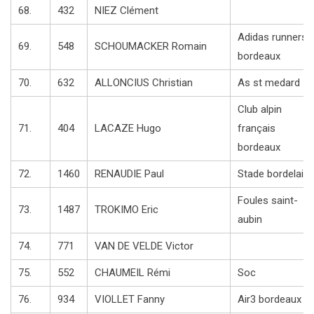
68.
432
NIEZ Clément
Adidas runners
69.
548
SCHOUMACKER Romain
bordeaux
70.
632
ALLONCIUS Christian
As st medard
Club alpin
71.
404
LACAZE Hugo
français
bordeaux
72.
1460
RENAUDIE Paul
Stade bordelais
Foules saint-
73.
1487
TROKIMO Eric
aubin
74.
771
VAN DE VELDE Victor
75.
552
CHAUMEIL Rémi
Soc
76.
934
VIOLLET Fanny
Air3 bordeaux