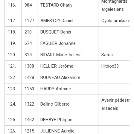
Montagnards
116.
984
TESTARD Charly
argelesiens
117.
1177
AMESTOY Daniel
Cyclo amikuze
118.
210
BUSQUET Denis
119.
674
FAGUIER Johanne
120.
314
BIDART Marie-helene
Satuc
121.
1388
HELLIER Jérôme
Hitbox33
122.
1428
ROUVEAU Alexandre
123.
1150
HARDY Antoine
Avenir pédestre
124.
1322
Bellino Gilberto
arsacais
125.
1462
DEHAYE Philippe
126.
1215
JULIENNE Aurelie