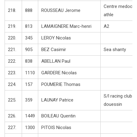
Centre medoc
218.
888
ROUSSEAU Jerome
athle
219.
813
LAMAIGNERE Marc-henri
A2
220.
345
LEROY Nicolas
221.
905
BEZ Casimir
Sea shanty
222.
838
ABELLAN Paul
223.
1110
GARDERE Nicolas
224.
157
POUMERIE Thomas
S/l racing club
225.
359
LAUNAY Patrice
douessin
226.
1449
BOILEAU Quentin
227.
1300
PITOIS Nicolas