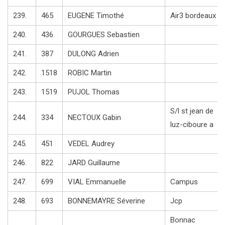
239.
465
EUGENE Timothé
Air3 bordeaux
240.
436
GOURGUES Sebastien
241.
387
DULONG Adrien
242.
1518
ROBIC Martin
243.
1519
PUJOL Thomas
S/l st jean de
244.
334
NECTOUX Gabin
luz-ciboure a
245.
451
VEDEL Audrey
246.
822
JARD Guillaume
247.
699
VIAL Emmanuelle
Campus
248.
693
BONNEMAYRE Séverine
Jcp
Bonnac