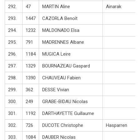
292.
47
MARTIN Aline
Ainarak
293.
1447
CAZORLA Benoît
294.
1232
MALDONADO Elsa
295.
791
MADRENNES Albane
296.
1184
MUGICA Leire
297.
1329
BOURNAZEAU Gaspard
298.
1390
CHAUVEAU Fabien
299.
362
DESSE Vivian
300.
249
GRABE-BIDAU Nicolas
301.
1192
DARTHAYETTE Guillaume
302.
726
DUCOTE Christophe
Hasparren
303.
1084
DAUBER Nicolas