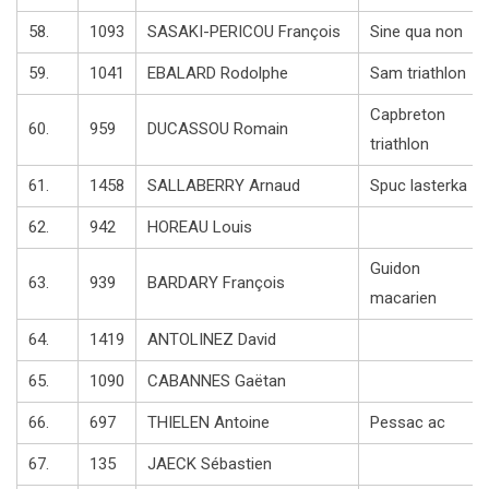
58.
1093
SASAKI-PERICOU François
Sine qua non
59.
1041
EBALARD Rodolphe
Sam triathlon
Capbreton
60.
959
DUCASSOU Romain
triathlon
61.
1458
SALLABERRY Arnaud
Spuc lasterka
62.
942
HOREAU Louis
Guidon
63.
939
BARDARY François
macarien
64.
1419
ANTOLINEZ David
65.
1090
CABANNES Gaëtan
66.
697
THIELEN Antoine
Pessac ac
67.
135
JAECK Sébastien