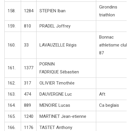
Girondins
158.
1284
STEPIEN Iban
triathlon
159.
810
PRADEL Joffrey
Bonnac
160.
33
LAVAUZELLE Régis
athletisme club
87
PORNIN
161.
1377
FADRIQUE Sébastien
162.
317
OLIVIER Timothée
163.
474
DAUVERGNE Luc
Aft
164.
889
MENOIRE Lucas
Ca beglais
165.
1240
MARTINET Jean-etienne
166.
1176
TASTET Anthony