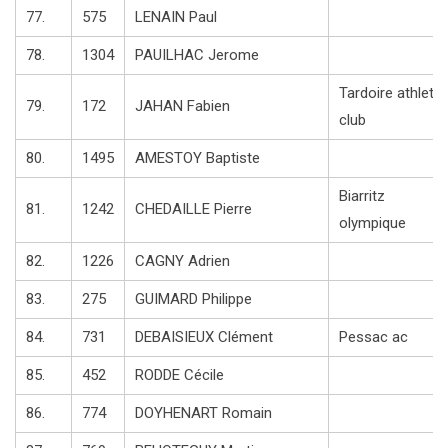
77.
575
LENAIN Paul
78.
1304
PAUILHAC Jerome
Tardoire athletic
79.
172
JAHAN Fabien
club
80.
1495
AMESTOY Baptiste
Biarritz
81.
1242
CHEDAILLE Pierre
olympique
82.
1226
CAGNY Adrien
83.
275
GUIMARD Philippe
84.
731
DEBAISIEUX Clément
Pessac ac
85.
452
RODDE Cécile
86.
774
DOYHENART Romain