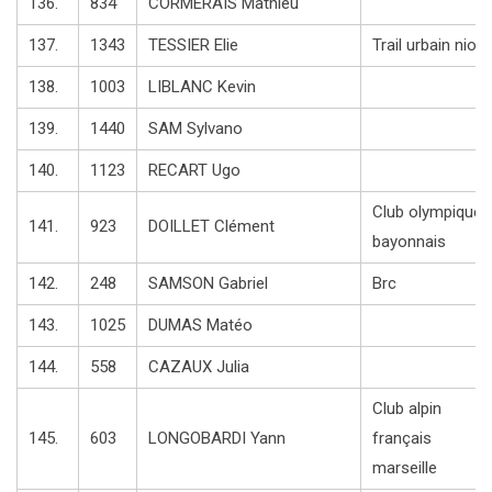
136.
834
CORMERAIS Mathieu
137.
1343
TESSIER Elie
Trail urbain niort
138.
1003
LIBLANC Kevin
139.
1440
SAM Sylvano
140.
1123
RECART Ugo
Club olympique
141.
923
DOILLET Clément
bayonnais
142.
248
SAMSON Gabriel
Brc
143.
1025
DUMAS Matéo
144.
558
CAZAUX Julia
Club alpin
145.
603
LONGOBARDI Yann
français
marseille