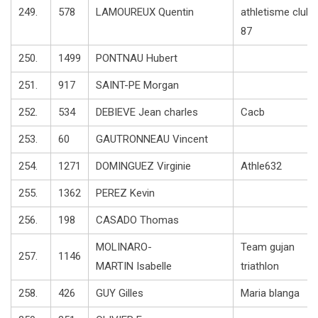
249.
578
LAMOUREUX Quentin
athletisme club
87
250.
1499
PONTNAU Hubert
251.
917
SAINT-PE Morgan
252.
534
DEBIEVE Jean charles
Cacb
253.
60
GAUTRONNEAU Vincent
254.
1271
DOMINGUEZ Virginie
Athle632
255.
1362
PEREZ Kevin
256.
198
CASADO Thomas
MOLINARO-
Team gujan
257.
1146
MARTIN Isabelle
triathlon
258.
426
GUY Gilles
Maria blanga