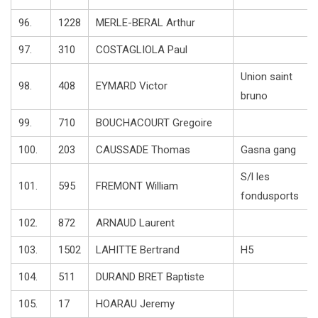
96.
1228
MERLE-BERAL Arthur
97.
310
COSTAGLIOLA Paul
Union saint
98.
408
EYMARD Victor
bruno
99.
710
BOUCHACOURT Gregoire
100.
203
CAUSSADE Thomas
Gasna gang
S/l les
101.
595
FREMONT William
fondusports
102.
872
ARNAUD Laurent
103.
1502
LAHITTE Bertrand
H5
104.
511
DURAND BRET Baptiste
105.
17
HOARAU Jeremy