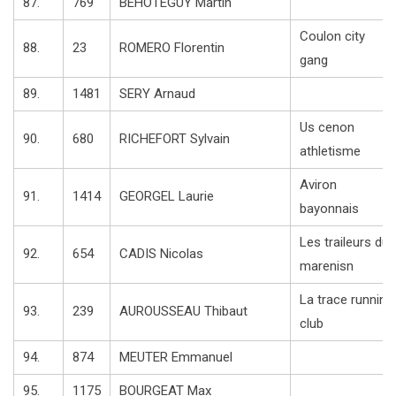
87.
769
BEHOTEGUY Martin
Coulon city
88.
23
ROMERO Florentin
gang
89.
1481
SERY Arnaud
Us cenon
90.
680
RICHEFORT Sylvain
athletisme
Aviron
91.
1414
GEORGEL Laurie
bayonnais
Les traileurs du
92.
654
CADIS Nicolas
marenisn
La trace running
93.
239
AUROUSSEAU Thibaut
club
94.
874
MEUTER Emmanuel
95.
1175
BOURGEAT Max