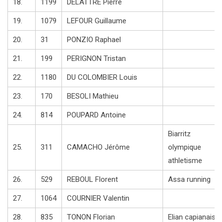
18.
1199
DELATTRE Pierre
19.
1079
LEFOUR Guillaume
20.
31
PONZIO Raphael
21.
199
PERIGNON Tristan
22.
1180
DU COLOMBIER Louis
23.
170
BESOLI Mathieu
24.
814
POUPARD Antoine
Biarritz
25.
311
CAMACHO Jérôme
olympique
athletisme
26.
529
REBOUL Florent
Assa running
27.
1064
COURNIER Valentin
28.
835
TONON Florian
Elian capianais