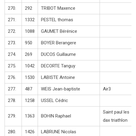
270.
292
TRIBOT Maxence
271.
1332
PESTEL thomas
272.
1088
GAUMET Bérénice
273.
950
BOYER Berangere
274.
269
DUCOS Guillaume
275.
1042
DECORTE Tanguy
276.
1530
LABISTE Antoine
277.
487
WEIS Jean-baptiste
Air3
278.
1258
USSEL Cédric
Saint paul les
279.
1363
BOHIN Raphael
dax triathlon
280.
1426
LABRUNE Nicolas