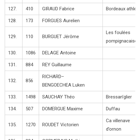
127.
410
GIRAUD Fabrice
Bordeaux athlé
128.
173
FORGUES Aurelien
Les foulées
129.
110
BURGUET Jérôme
pompignacaise
130.
1086
DELAGE Antoine
131.
884
REY Guillaume
RICHARD–
132.
856
BENGOECHEA Luken
133.
1498
SAUCHAY Théo
Bressan’glier
134.
507
DOMERGUE Maxime
Duffau
Ca villenave
135.
1270
ROUDET Victorien
d’ornon