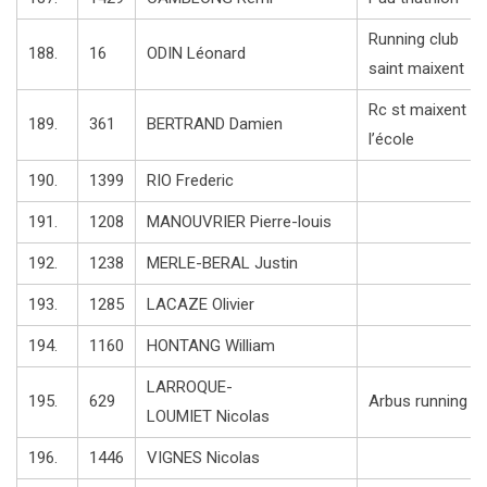
Running club
188.
16
ODIN Léonard
saint maixent
Rc st maixent
189.
361
BERTRAND Damien
l’école
190.
1399
RIO Frederic
191.
1208
MANOUVRIER Pierre-louis
192.
1238
MERLE-BERAL Justin
193.
1285
LACAZE Olivier
194.
1160
HONTANG William
LARROQUE-
195.
629
Arbus running
LOUMIET Nicolas
196.
1446
VIGNES Nicolas