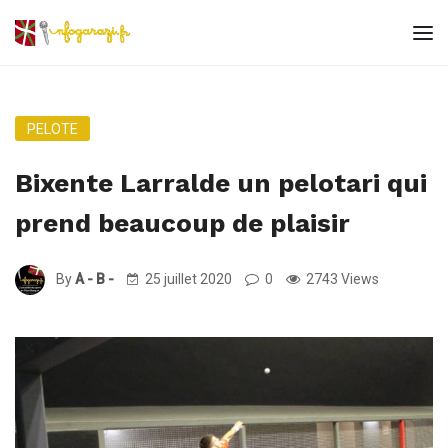
PELOTE
Bixente Larralde un pelotari qui
prend beaucoup de plaisir
By
A - B -
25 juillet 2020
0
2743 Views