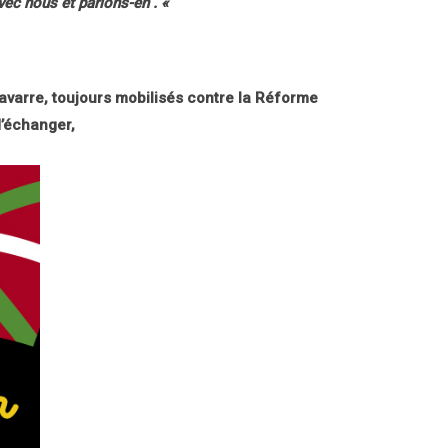
ec nous et parlons-en . «
varre, toujours mobilisés contre la Réforme
d’échanger,