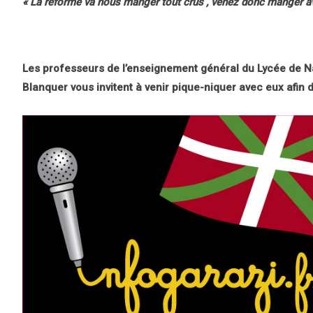
« La réforme va nous manger tout crus , venez donc manger av
Les professeurs de l’enseignement général du Lycée de Na
Blanquer vous invitent à venir pique-niquer avec eux afin 