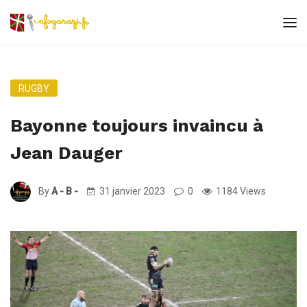
RUGBY
Bayonne toujours invaincu à
Jean Dauger
By
A - B -
31 janvier 2023
0
1184 Views