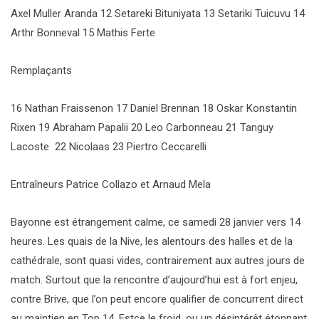
Axel Muller Aranda 12 Setareki Bituniyata 13 Setariki Tuicuvu 14
Arthr Bonneval 15 Mathis Ferte
Remplaçants
16 Nathan Fraissenon 17 Daniel Brennan 18 Oskar Konstantin
Rixen 19 Abraham Papalii 20 Leo Carbonneau 21 Tanguy
Lacoste 22 Nicolaas 23 Piertro Ceccarelli
Entraîneurs Patrice Collazo et Arnaud Mela
Bayonne est étrangement calme, ce samedi 28 janvier vers 14
heures. Les quais de la Nive, les alentours des halles et de la
cathédrale, sont quasi vides, contrairement aux autres jours de
match. Surtout que la rencontre d’aujourd’hui est à fort enjeu,
contre Brive, que l’on peut encore qualifier de concurrent direct
au maintien en Top 14. Estce le froid, ou un désintérêt étonnant